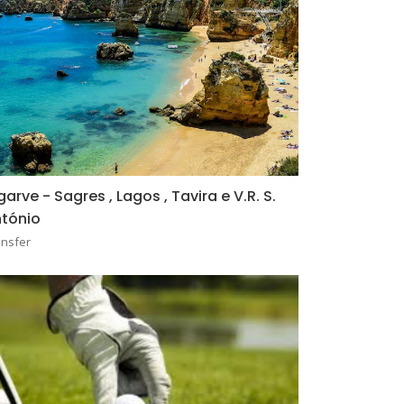
garve - Sagres , Lagos , Tavira e V.R. S.
tónio
ansfer