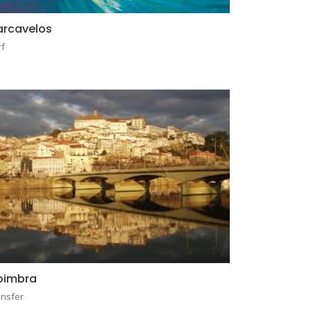
rcavelos
rf
oimbra
ansfer