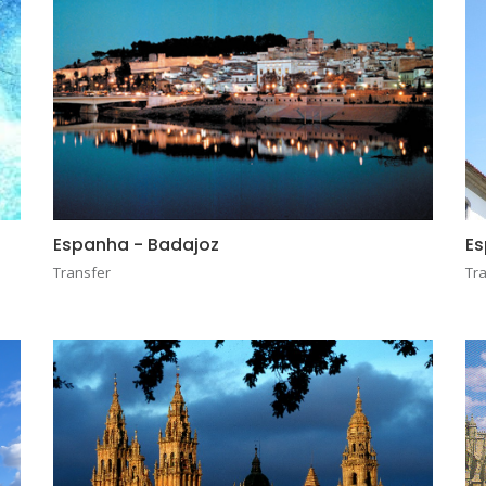
Espanha - Badajoz
Es
Transfer
Tr