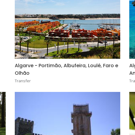
Algarve - Portimão, Albufeira, Loulé, Faro e
Al
Olhão
An
Transfer
Tr