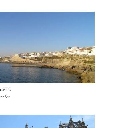
iceira
ansfer