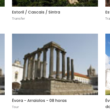
Estoril / Cascais / Sintra
Es
Transfer
Tr
Évora - Arraiolos - 08 horas
Év
da
Tour