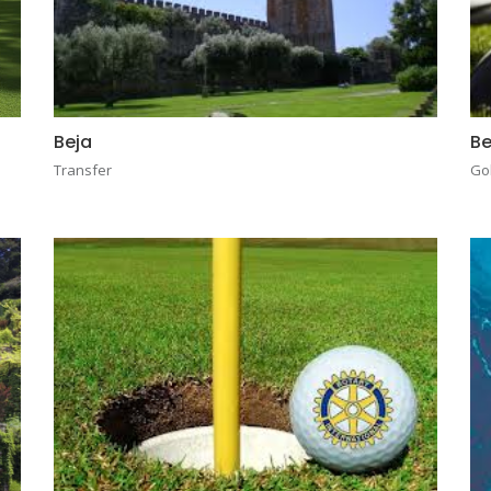
Beja
Be
Transfer
Go