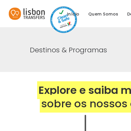
Início
Quem Somos
D
Destinos & Programas
Explore e saiba 
sobre os nossos 